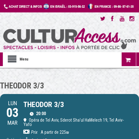
Menu
THEODOR 3/3
LUN
THEODOR 3/3
03
20:00
Opéra de Tel Aviv
, Sderot Sha'ul HaMelech 19, Tel Aviv-
MAR
Yafo
Prix
A partir de 225₪