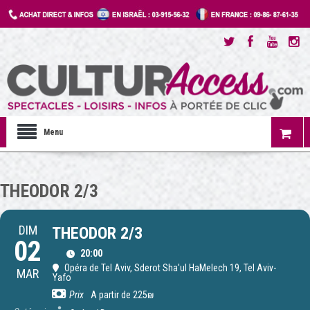
Menu
THEODOR 2/3
DIM
THEODOR 2/3
02
20:00
Opéra de Tel Aviv
, Sderot Sha'ul HaMelech 19, Tel Aviv-
MAR
Yafo
Prix
A partir de 225₪