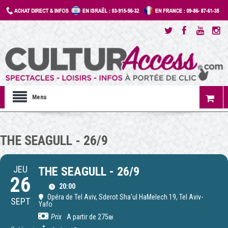
Menu
THE SEAGULL - 26/9
JEU
THE SEAGULL - 26/9
26
20:00
Opéra de Tel Aviv
, Sderot Sha'ul HaMelech 19, Tel Aviv-
SEPT
Yafo
Prix
A partir de 275₪