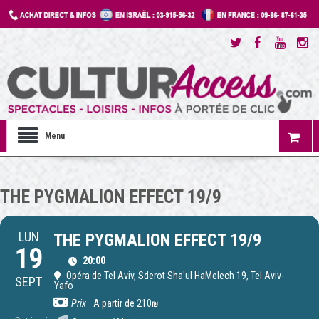
Menu
THE PYGMALION EFFECT 19/9
LUN
THE PYGMALION EFFECT 19/9
19
20:00
Opéra de Tel Aviv
, Sderot Sha'ul HaMelech 19, Tel Aviv-
SEPT
Yafo
Prix
A partir de 210₪