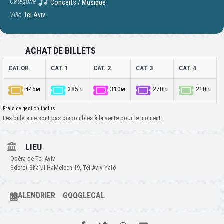
Catégorie
Concerts / Musique
Ville
Tel Aviv
ACHAT DE BILLETS
CAT.OR
CAT. 1
CAT. 2
CAT. 3
CAT. 4
445₪
385₪
310₪
270₪
210₪
Frais de gestion inclus
Les billets ne sont pas disponibles à la vente pour le moment
LIEU
Opéra de Tel Aviv
Sderot Sha'ul HaMelech 19, Tel Aviv-Yafo
CALENDRIER
GOOGLECAL