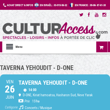
Menu
TAVERNA YEHOUDIT - D-ONE
VEN
TAVERNA YEHOUDIT - D-ONE
26
14:00
D-ONE
, Kiriat hamoatsa, Hasharon Sud, Neve Yarak
JUIN
Prix
159₪
Catégorie
Concerts / Musique