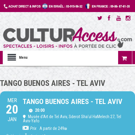
Menu
TANGO BUENOS AIRES - TEL AVIV
MER
TANGO BUENOS AIRES - TEL AVIV
20
20:00
Musée d'Art de Tel Aviv
, Sderot Sha'ul HaMelech 27, Tel
JAN
Aviv-Yafo
Prix
A partir de 249₪