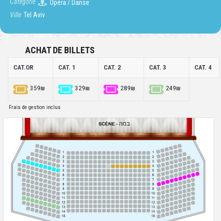
Catégorie
Opéra / Danse
Ville
Tel Aviv
ACHAT DE BILLETS
CAT.OR
CAT. 1
CAT. 2
CAT. 3
CAT. 4
359₪
329₪
289₪
249₪
Frais de gestion inclus