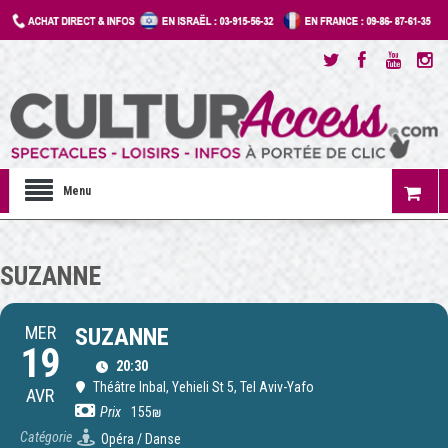
Menu
SUZANNE
MER
SUZANNE
19
20:30
Théâtre Inbal
, Yehieli St 5, Tel Aviv-Yafo
AVR
Prix
155₪
Catégorie
Opéra / Danse