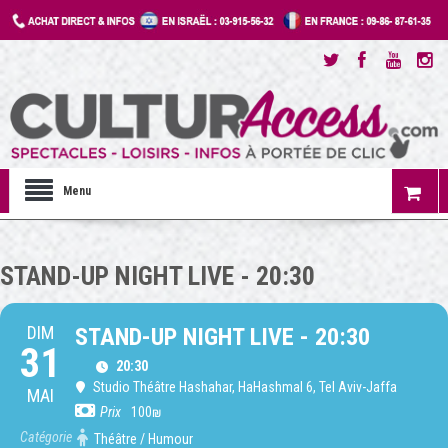
Menu
STAND-UP NIGHT LIVE - 20:30
DIM
STAND-UP NIGHT LIVE - 20:30
31
20:30
Studio Théâtre Hashahar
, HaHashmal 6, Tel Aviv-Jaffa
MAI
Prix
100₪
Catégorie
Théâtre / Humour