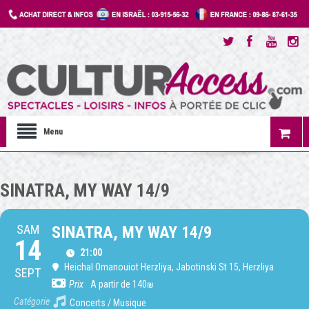
Menu
SINATRA, MY WAY 14/9
SAM
SINATRA, MY WAY 14/9
14
21:00
Heichal Omanouiot Herzliya
, Jabotinski St 15, Herzliya
SEPT
Prix
A partir de 140₪
Catégorie
Concerts / Musique