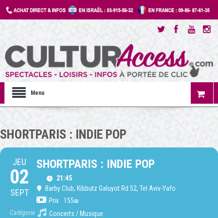
Menu
SHORTPARIS : INDIE POP
JEU
SHORTPARIS : INDIE POP
02
21:45
Barby Club
, Kibbutz Galuyot Rd 52, Tel Aviv-Yafo
SEPT
Prix
155₪
Catégorie
Concerts / Musique