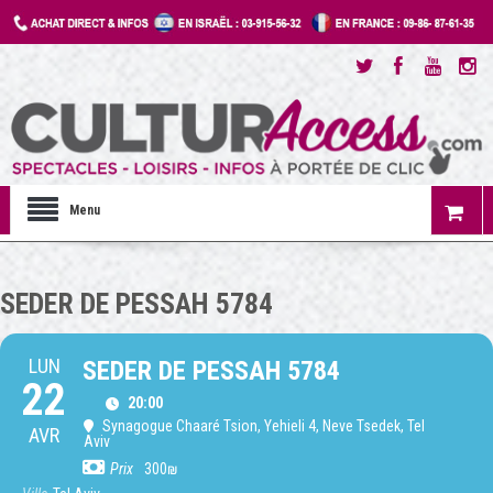
Menu
SEDER DE PESSAH 5784
LUN
SEDER DE PESSAH 5784
22
20:00
Synagogue Chaaré Tsion
, Yehieli 4, Neve Tsedek, Tel
AVR
Aviv
Prix
300₪