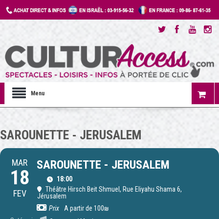
Menu
SAROUNETTE - JERUSALEM
MAR
SAROUNETTE - JERUSALEM
18
18:00
Théâtre Hirsch Beit Shmuel
, Rue Eliyahu Shama 6,
FEV
Jérusalem
Prix
A partir de 100₪