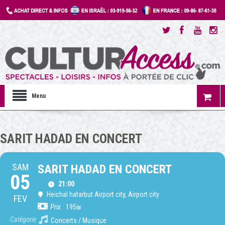
Menu
SARIT HADAD EN CONCERT
SAM
SARIT HADAD EN CONCERT
05
21:00
Heichal hatarbut Airport city
, Airport city
FEV
Prix
195₪
Catégorie
Concerts / Musique