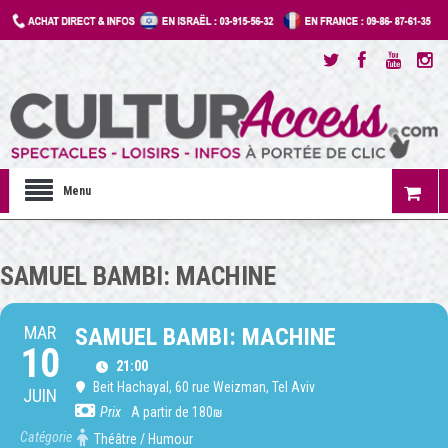
Menu
SAMUEL BAMBI: MACHINE
MAR
SAMUEL BAMBI: MACHINE
10
21:00
Beit Hachayal
, 60 rue Weizman, Tel Aviv
JUIN
Prix
A partir de 180₪
Catégorie
Théâtre / Humour