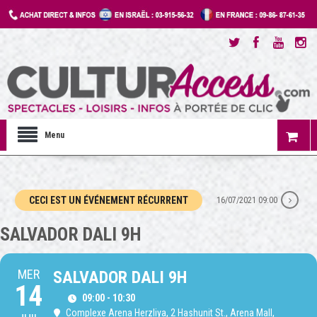
Menu
CECI EST UN ÉVÉNEMENT RÉCURRENT
16/07/2021 09:00
SALVADOR DALI 9H
MER
SALVADOR DALI 9H
14
09:00 - 10:30
Complexe Arena Herzliya
, 2 Hashunit St., Arena Mall,