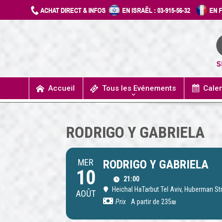
Accueil
Tous les Evénements
Cale
UN JOUR J’IRAIS A DETROIT
SPECTACLES / COMÉDIES MUSICALES
CONCERTS / MUSIQUE
THÉÂTRE / HUMOUR
RODRIGO Y GABRIELA
MER
RODRIGO Y GABRIELA
10
21:00
Heichal HaTarbut Tel Aviv
, Huberman Str
AOÛT
Prix
A partir de 235₪