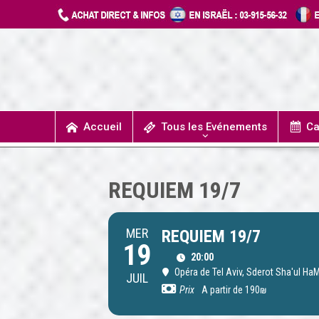
Accueil
Tous les Evénements
Ca
T
UN JOUR J’IRAIS A DETROIT
SPECTACLES / COMÉDIES MUSICALES
CONCERTS / MUSIQUE
THÉÂTRE / HUMOUR
REQUIEM 19/7
MER
REQUIEM 19/7
19
20:00
Opéra de Tel Aviv
, Sderot Sha'ul HaM
JUIL
Prix
A partir de 190₪