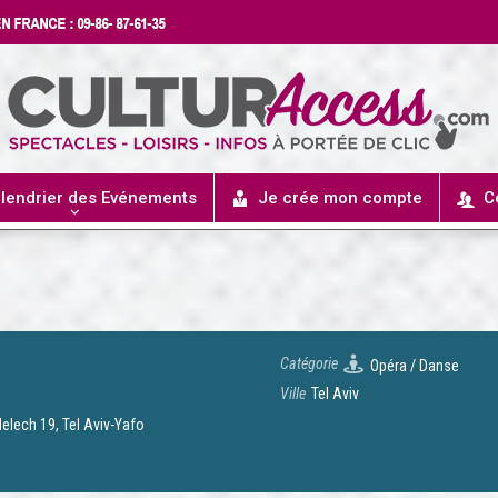
lendrier des Evénements
Je crée mon compte
C
Catégorie
Opéra / Danse
Ville
Tel Aviv
elech 19, Tel Aviv-Yafo