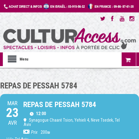
Menu
REPAS DE PESSAH 5784
MAR
REPAS DE PESSAH 5784
23
12:00
Synagogue Chaaré Tsion
, Yehieli 4, Neve Tsedek, Tel
AVR
Aviv
Prix
200₪