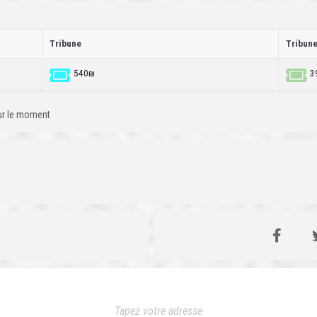
Tribune
Tribun
540₪
3
our le moment