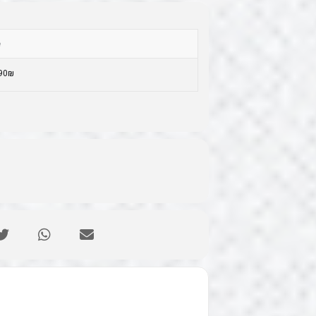
e
90₪