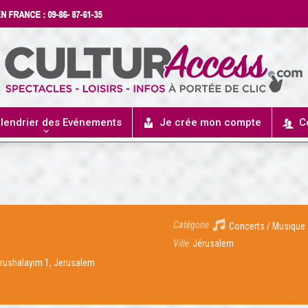
lendrier des Evénements
Je crée mon compte
C
Catégorie
Concerts / Musique
Ville
Jérusalem
erushalayim 1, Jerusalem