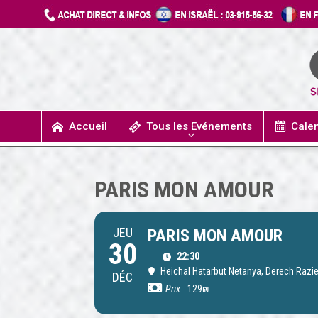
Accueil
Tous les Evénements
Cale
UN JOUR J’IRAIS A DETROIT
SPECTACLES / COMÉDIES MUSICALES
CONCERTS / MUSIQUE
THÉÂTRE / HUMOUR
PARIS MON AMOUR
JEU
PARIS MON AMOUR
30
22:30
Heichal Hatarbut Netanya
, Derech Razie
DÉC
Prix
129₪