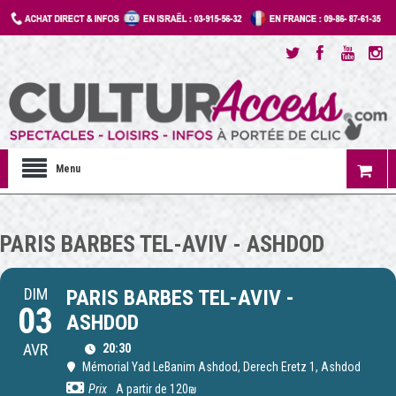
Menu
PARIS BARBES TEL-AVIV - ASHDOD
DIM
PARIS BARBES TEL-AVIV -
03
ASHDOD
AVR
20:30
Mémorial Yad LeBanim Ashdod
, Derech Eretz 1, Ashdod
Prix
A partir de 120₪