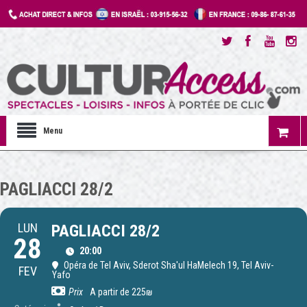
Menu
PAGLIACCI 28/2
LUN
PAGLIACCI 28/2
28
20:00
Opéra de Tel Aviv
, Sderot Sha'ul HaMelech 19, Tel Aviv-
FEV
Yafo
Prix
A partir de 225₪