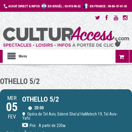
Menu
OTHELLO 5/2
MER
OTHELLO 5/2
05
20:00
Opéra de Tel Aviv
, Sderot Sha'ul HaMelech 19, Tel Aviv-
FEV
Yafo
Prix
A partir de 230₪