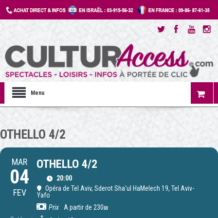
Menu
OTHELLO 4/2
MAR
OTHELLO 4/2
04
20:00
Opéra de Tel Aviv
, Sderot Sha'ul HaMelech 19, Tel Aviv-
FEV
Yafo
Prix
A partir de 230₪