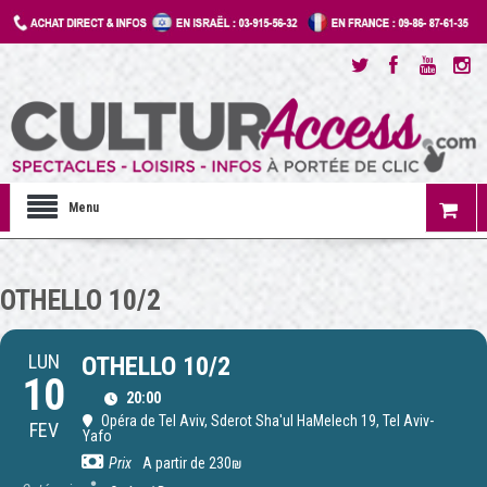
Menu
OTHELLO 10/2
LUN
OTHELLO 10/2
10
20:00
Opéra de Tel Aviv
, Sderot Sha'ul HaMelech 19, Tel Aviv-
FEV
Yafo
Prix
A partir de 230₪