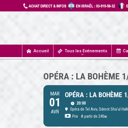
Accueil
Tous les Evénements
Ca
T
UN JOUR J’IRAIS A DETROIT
SPECTACLES / COMÉDIES MUSICALES
CONCERTS / MUSIQUE
THÉÂTRE / HUMOUR
OPÉRA : LA BOHÈME 1
MAR
OPÉRA : LA BOHÈME 1
01
20:00
Opéra de Tel Aviv
, Sderot Sha'ul HaM
AVR
Prix
A partir de 240₪