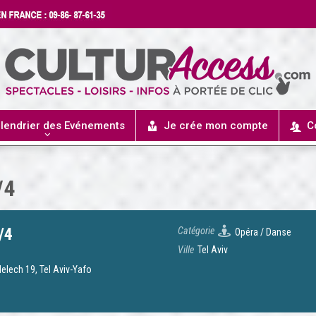
lendrier des Evénements
Je crée mon compte
C
/4
/4
Catégorie
Opéra / Danse
Ville
Tel Aviv
elech 19, Tel Aviv-Yafo