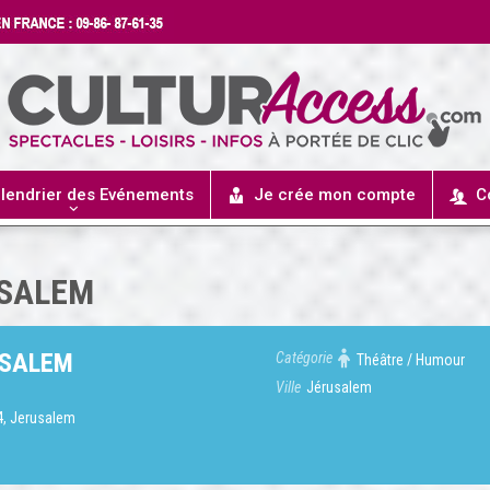
lendrier des Evénements
Je crée mon compte
C
USALEM
USALEM
Catégorie
Théâtre / Humour
Ville
Jérusalem
4, Jerusalem