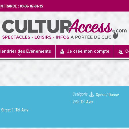
lendrier des Evénements
Je crée mon compte
C
Catégorie
Opéra / Danse
Ville
Tel Aviv
Street 1, Tel-Aviv