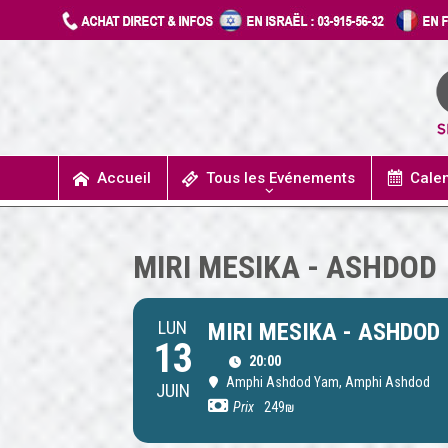
Accueil
Tous les Evénements
Cale
UN JOUR J’IRAIS A DETROIT
SPECTACLES / COMÉDIES MUSICALES
CONCERTS / MUSIQUE
THÉÂTRE / HUMOUR
MIRI MESIKA - ASHDOD
LUN
MIRI MESIKA - ASHDOD
13
20:00
Amphi Ashdod Yam
, Amphi Ashdod
JUIN
Prix
249₪