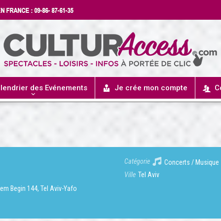
lendrier des Evénements
Je crée mon compte
C
Catégorie
Concerts / Musique
Ville
Tel Aviv
em Begin 144, Tel Aviv-Yafo