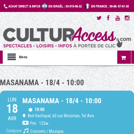
Menu
MASANAMA - 18/4 - 10:00
LUN
MASANAMA - 18/4 - 10:00
18
10:00
Beit Hachayal
, 60 rue Weizman, Tel Aviv
AVR
Prix
125₪
Catégorie
Concerts / Musique,