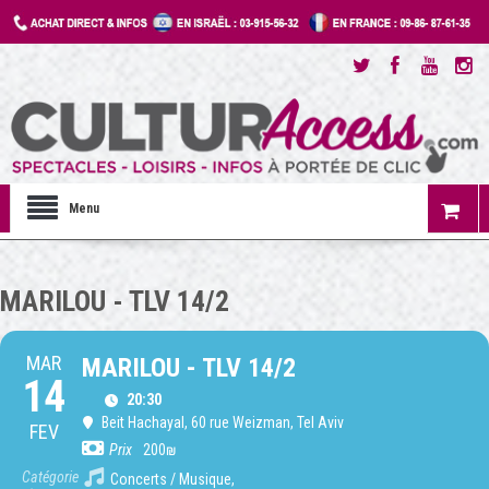
Menu
MARILOU - TLV 14/2
MAR
MARILOU - TLV 14/2
14
20:30
Beit Hachayal
, 60 rue Weizman, Tel Aviv
FEV
Prix
200₪
Catégorie
Concerts / Musique,