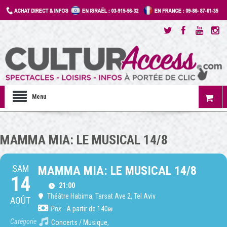
Menu
MAMMA MIA: LE MUSICAL 14/8
SAM
MAMMA MIA: LE MUSICAL 14/8
14
21:00
Théâtre Habima
, Tarsat Ave 2, Tel Aviv
AOÛT
Prix
A partir de 140₪
Catégorie
Concerts / Musique,