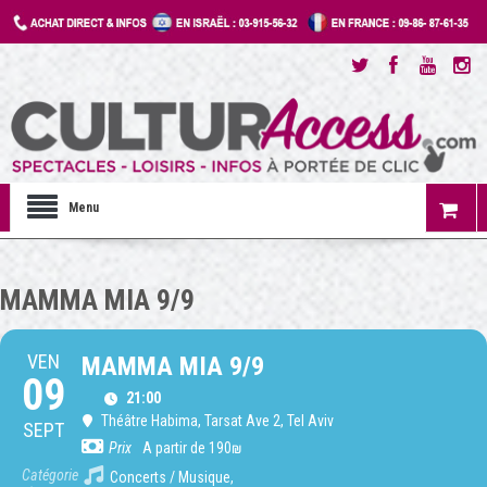
Menu
MAMMA MIA 9/9
VEN
MAMMA MIA 9/9
09
21:00
Théâtre Habima
, Tarsat Ave 2, Tel Aviv
SEPT
Prix
A partir de 190₪
Catégorie
Concerts / Musique,