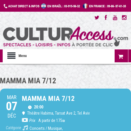
Menu
MAMMA MIA 7/12
MAR
MAMMA MIA 7/12
07
20:00
Théâtre Habima
, Tarsat Ave 2, Tel Aviv
DÉC
Prix
A partir de 175₪
Catégorie
Concerts / Musique,