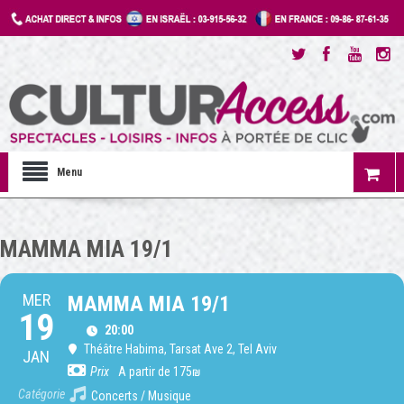
Menu
MAMMA MIA 19/1
MER
MAMMA MIA 19/1
19
20:00
Théâtre Habima
, Tarsat Ave 2, Tel Aviv
JAN
Prix
A partir de 175₪
Catégorie
Concerts / Musique