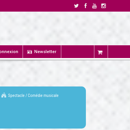
onnexion
Newsletter
Spectacle / Comédie musicale