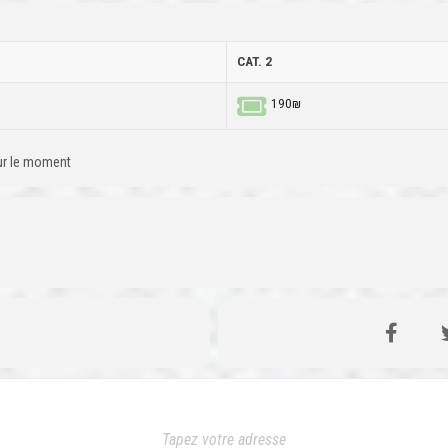
CAT. 2
190₪
our le moment