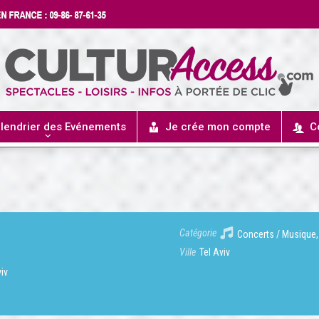
lendrier des Evénements
Je crée mon compte
C
Catégorie
Concerts / Musique,
Ville
Tel Aviv
viv