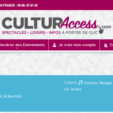
lendrier des Evénements
Je crée mon compte
C
Catégorie
Concerts / Musique
Ville
Tel Aviv
26, Tel Aviv-Yafo