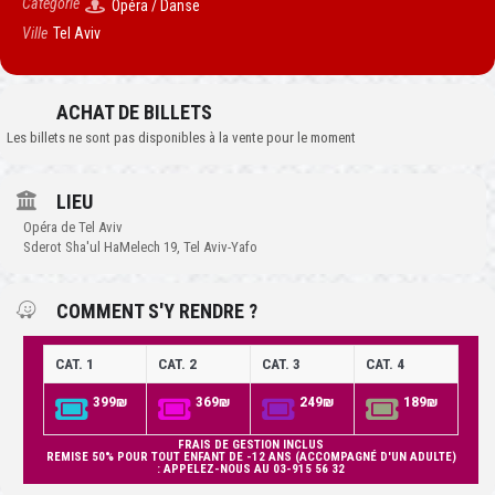
Catégorie
Opéra / Danse
Ville
Tel Aviv
ACHAT DE BILLETS
Les billets ne sont pas disponibles à la vente pour le moment
LIEU
Opéra de Tel Aviv
Sderot Sha'ul HaMelech 19, Tel Aviv-Yafo
COMMENT S'Y RENDRE ?
CAT. 1
CAT. 2
CAT. 3
CAT. 4
399₪
369₪
249₪
189₪
FRAIS DE GESTION INCLUS
REMISE 50% POUR TOUT ENFANT DE -12 ANS (ACCOMPAGNÉ D'UN ADULTE)
: APPELEZ-NOUS AU 03-915 56 32