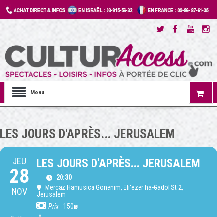
Menu
LES JOURS D'APRÈS... JERUSALEM
JEU
LES JOURS D'APRÈS... JERUSALEM
28
20:30
Mercaz Hamusica Gonenim
, Eli'ezer ha-Gadol St 2,
NOV
Jerusalem
Prix
150₪