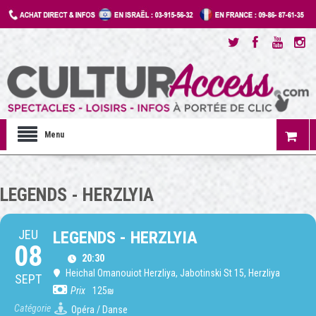
Menu
LEGENDS - HERZLYIA
JEU
LEGENDS - HERZLYIA
08
20:30
Heichal Omanouiot Herzliya
, Jabotinski St 15, Herzliya
SEPT
Prix
125₪
Catégorie
Opéra / Danse