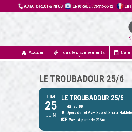
Accueil
Tous les Evénements
Cale
UN JOUR J’IRAIS A DETROIT
SPECTACLES / COMÉDIES MUSICALES
CONCERTS / MUSIQUE
THÉÂTRE / HUMOUR
LE TROUBADOUR 25/6
DIM
LE TROUBADOUR 25/6
25
20:00
Opéra de Tel Aviv
, Sderot Sha'ul HaMele
JUIN
Prix
A partir de 215₪