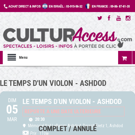
Menu
LE TEMPS D'UN VIOLON - ASHDOD
DIM
LE TEMPS D'UN VIOLON - ASHDOD
05
REPORTE A UNE DATE ULTERIEURE
MAR
20:30
Mémorial Yad LeBanim Ashdod
, Derech Eretz 1, Ashdod
Prix
110₪