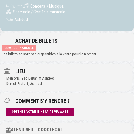
Catégorie
Concerts / Musique,
Spectacle / Comédie musicale
Ville
Ashdod
ACHAT DE BILLETS
COMPLET / ANNULÉ
Les billets ne sont pas disponibles à la vente pour le moment
LIEU
Mémorial Yad LeBanim Ashdod
Derech Eretz 1, Ashdod
COMMENT S'Y RENDRE ?
OBTENEZ VOTRE ITINÉRAIRE VIA WAZE
CALENDRIER
GOOGLECAL