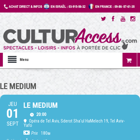
Menu
LE MEDIUM
JEU
LE MEDIUM
01
20:00
Opéra de Tel Aviv
, Sderot Sha'ul HaMelech 19, Tel Aviv-
SEPT
Yafo
Prix
180₪