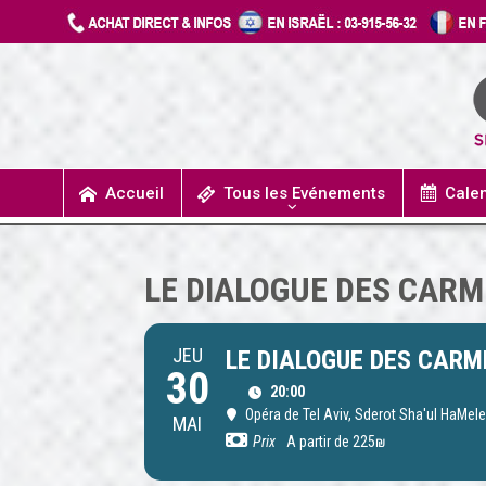
Accueil
Tous les Evénements
Cale
UN JOUR J’IRAIS A DETROIT
SPECTACLES / COMÉDIES MUSICALES
CONCERTS / MUSIQUE
THÉÂTRE / HUMOUR
LE DIALOGUE DES CARM
JEU
LE DIALOGUE DES CARM
30
20:00
Opéra de Tel Aviv
, Sderot Sha'ul HaMele
MAI
Prix
A partir de 225₪