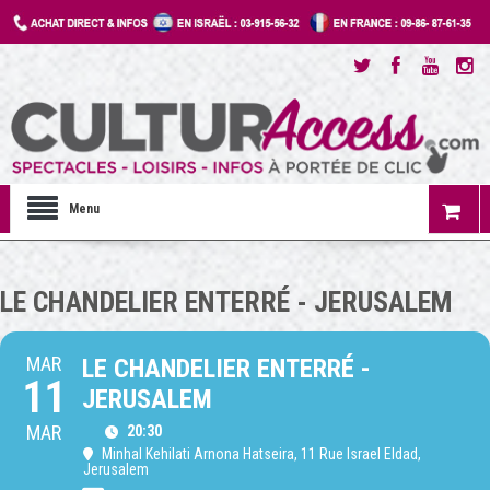
Menu
LE CHANDELIER ENTERRÉ - JERUSALEM
MAR
LE CHANDELIER ENTERRÉ -
11
JERUSALEM
MAR
20:30
Minhal Kehilati Arnona Hatseira
, 11 Rue Israel Eldad,
Jerusalem