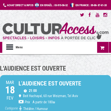
Menu
L'AUDIENCE EST OUVERTE
MAR
L'AUDIENCE EST OUVERTE
18
21:00
Beit Hachayal
, 60 rue Weizman, Tel Aviv
FEV
Prix
A partir de 180₪
Catégorie
Théâtre / Humour