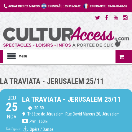
Menu
LA TRAVIATA - JERUSALEM 25/11
JEU
LA TRAVIATA - JERUSALEM 25/11
25
20:30
Théâtre de Jérusalem
, Rue David Marcus 20, Jérusalem
NOV
Prix
160₪
Catégorie
Opéra / Danse