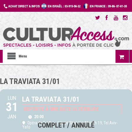
Menu
LA TRAVIATA 31/01
LUN
LA TRAVIATA 31/01
31
REPORTÉ À UNE DATE ULTÉRIEURE
JAN
20:00
Opéra de Tel Aviv
, Sderot Sha'ul HaMelech 19, Tel Aviv-
Yafo