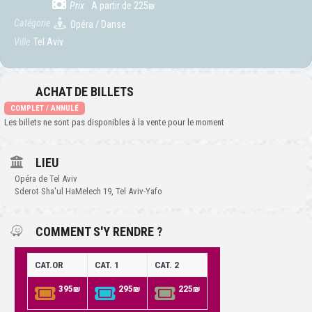
Prix
A partir de 225₪
Catégorie
Opéra / Danse
Ville
Tel Aviv
ACHAT DE BILLETS
COMPLET / ANNULÉ
Les billets ne sont pas disponibles à la vente pour le moment
LIEU
Opéra de Tel Aviv
Sderot Sha'ul HaMelech 19, Tel Aviv-Yafo
COMMENT S'Y RENDRE ?
CAT.OR
CAT. 1
CAT. 2
395₪
295₪
225₪