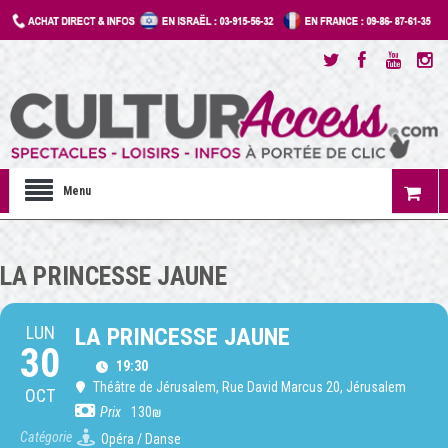
Menu
LA PRINCESSE JAUNE
LUN
LA PRINCESSE JAUNE
30
19:30
Théâtre de Jérusalem
, Rue David Marcus 20, Jérusalem
OCT
Prix
130₪
Catégorie
Opéra / Danse